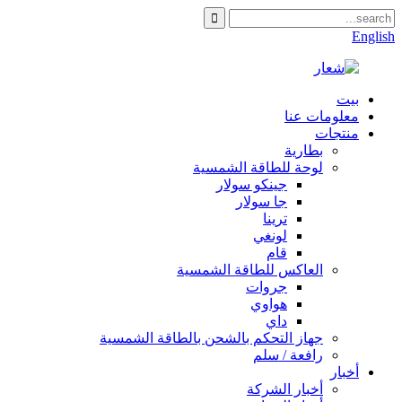
English
بيت
معلومات عنا
منتجات
بطارية
لوحة للطاقة الشمسية
جينكو سولار
جا سولار
ترينا
لونغي
قام
العاكس للطاقة الشمسية
جروات
هواوي
داي
جهاز التحكم بالشحن بالطاقة الشمسية
رافعة / سلم
أخبار
أخبار الشركة