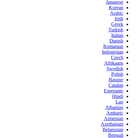
Japanese
Korean
Arabic
Irish
Greek
Turkish
Italian
Danish
Romanian
Indonesian
Czech
Afrikaans
Swedish
Polish
Basque
Catalan
Esperanto
Hindi
Lao
Albanian
Amharic
Armenian
Azerbaijani
Belarusian
Bengali