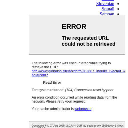
Slovenian
Somali
Samoan
Scots Gaelic
Shona
Sindhi
Sundanese
Swahili
Tajik
Tamil
Telugu
Thai
Ukrainian
Urdu
Uzbek
Vietnamese
Welsh
Xhosa
Yiddish
Yoruba
Zulu
Kinyarwanda
Tatar
Oriya
Turkmen