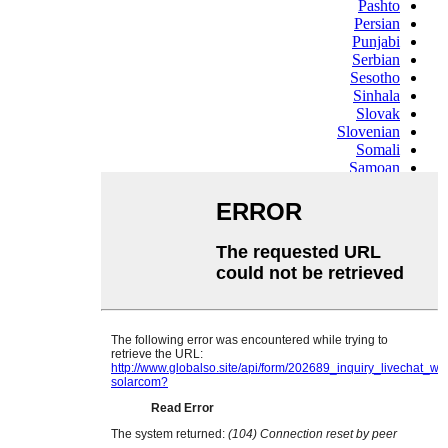
Pashto
Persian
Punjabi
Serbian
Sesotho
Sinhala
Slovak
Slovenian
Somali
Samoan
Scots Gaelic
Shona
Sindhi
Sundanese
Swahili
Tajik
Tamil
Telugu
Thai
Ukrainian
Urdu
Uzbek
Vietnamese
Welsh
Xhosa