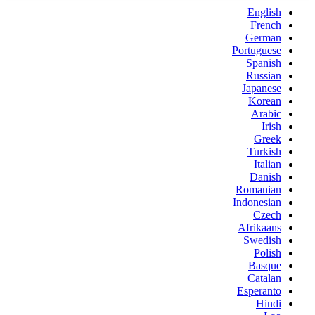
English
French
German
Portuguese
Spanish
Russian
Japanese
Korean
Arabic
Irish
Greek
Turkish
Italian
Danish
Romanian
Indonesian
Czech
Afrikaans
Swedish
Polish
Basque
Catalan
Esperanto
Hindi