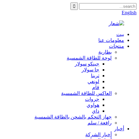
English
بيت
معلومات عنا
منتجات
بطارية
لوحة للطاقة الشمسية
جينكو سولار
جا سولار
ترينا
لونغي
قام
العاكس للطاقة الشمسية
جروات
هواوي
داي
جهاز التحكم بالشحن بالطاقة الشمسية
رافعة / سلم
أخبار
أخبار الشركة